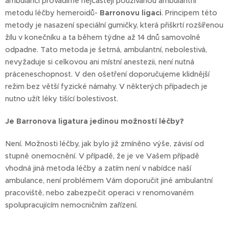
ambulanci provádíme nejčastěji používanou ambulantní
metodu léčby hemeroidů-
Barronovu ligaci
. Principem této
metody je nasazení speciální gumičky, která přiškrtí rozšířenou
žílu v konečníku a ta během týdne až 14 dnů samovolně
odpadne. Tato metoda je šetrná, ambulantní, nebolestivá,
nevyžaduje si celkovou ani místní anestezii, není nutná
práceneschopnost. V den ošetření doporučujeme klidnější
režim bez větší fyzické námahy. V některých případech je
nutno užít léky tišící bolestivost.
Je Barronova ligatura jedinou možností léčby?
Není. Možnosti léčby, jak bylo již zmíněno výše, závisí od
stupně onemocnění. V případě, že je ve Vašem případě
vhodná jiná metoda léčby a zatím není v nabídce naší
ambulance, není problémem Vám doporučit jiné ambulantní
pracoviště, nebo zabezpečit operaci v renomovaném
spolupracujícím nemocničním zařízení.