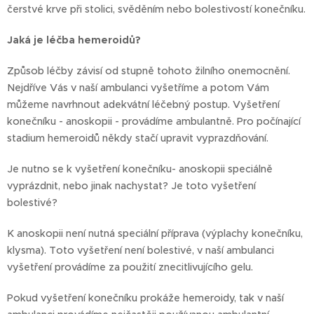
čerstvé krve při stolici, svěděním nebo bolestivostí konečníku.
Jaká je léčba hemeroidů?
Způsob léčby závisí od stupně tohoto žilního onemocnění.
Nejdříve Vás v naší ambulanci vyšetříme a potom Vám
můžeme navrhnout adekvátní léčebný postup. Vyšetření
konečníku - anoskopii - provádíme ambulantně. Pro počínající
stadium hemeroidů někdy stačí upravit vyprazdňování.
Je nutno se k vyšetření konečníku- anoskopii speciálně
vyprázdnit, nebo jinak nachystat? Je toto vyšetření
bolestivé?
K anoskopii není nutná speciální příprava (výplachy konečníku,
klysma). Toto vyšetření není bolestivé, v naší ambulanci
vyšetření provádíme za použití znecitlivujícího gelu.
Pokud vyšetření konečníku prokáže hemeroidy, tak v naší